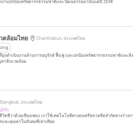
ี่ทำงานปกป้องทรัพยากรธรรมชาติ​และวัฒนธร​รม​มานับแต่​ปี​ 2538
งแวดล้อมไทย
Chanthaburi, ประเทศไทย
sing
ี่มุ่งดำเนินงานด้านการอนุรักษ์ ฟื้นฟู และปกป้องทรัพยากรธรรมชาติและส
ญหาสิ่งแวดล้อม
Bangkok, ประเทศไทย
ights
างชีวิตชีวาด้วยเสียงเพลง เราใช้เทคโนโลยีทางดนตรีทลายขีดจำกัดทางร่างกายแ
สและคุณค่าในสังคมที่เท่าเทียม