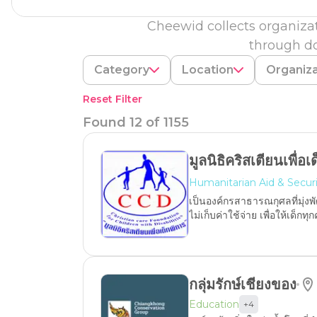
Cheewid collects organizat
through do
Category
Location
Organiz
Reset Filter
Found
12
of
1155
มูลนิธิคริสเตียนเพื่อเ
Humanitarian Aid & Secur
เป็นองค์กรสาธารณกุศลที่มุ่ง
ไม่เก็บค่าใช้จ่าย เพื่อให้เด็ก
กลุ่ม​รักษ์​เชียงของ​
Education
+
4