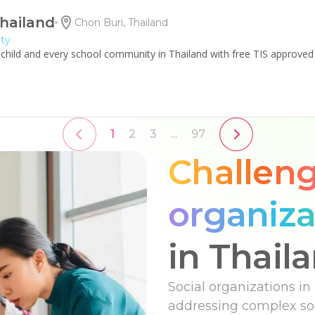
hailand
Chon Buri, Thailand
ity
y child and every school community in Thailand with free TIS approve
1
2
3
...
97
Challeng
organiza
in Thail
Social organizations in
addressing complex soc