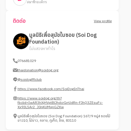
สมาชิกองค์กร
ติดต่อ
View profile
มูลนิธิเพื่อสุนัขในซอย (Soi Dog
Foundation)
ไม่แสวงหากำไร
076681029
thaidonation@soidog.org
@soidogfflclub
https://www.facebook.com/SoiDogInThai
https://www.soidog.org/th?
fbclid=IwAR3hXjHVptBlJhdcrGrrUdRn-FJhQ3ZEsuFc-
Xx93L5Ar2_J0nKUMqnGZKw
มูลนิธิเพื่อสุนัขในซอย (Soi Dog Foundation) 167/9 หมู่4 ซอยไม้
ขาว10, ไม้ขาว, ถลาง, ภูเก็ต, ไทย, 83110