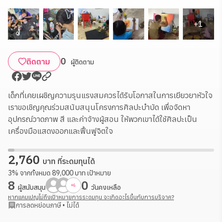
+
1
0
ติดตาม
ผู้ติดตาม
เด็กที่เคยเผชิญความรุนแรงสมควรได้รับโอกาสในการเยียวยาหัวใจ
เราขอเชิญคุณร่วมสนับสนุนโครงการศิลปะบำบัด เพื่อจัดหา
อุปกรณ์วาดภาพ สี และค่าจ้างผู้สอน ให้พวกเขาได้ใช้ศิลปะเป็น
เครื่องมือแสดงออกและฟื้นฟูจิตใจ
2,760
บาท ที่ระดมทุนได้
3
%
จากทั้งหมด
89,000
บาท
เป้าหมาย
8
0
+
6
ผู้สนับสนุน
วันคงเหลือ
หากแคมเปญไม่ถึงเป้าหมายการระดมทุน จะเกิดอะไรขึ้นกับการบริจาค?
การลดหย่อนภาษี
•
ไม่ได้