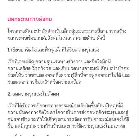
มา และเป็น "สะพาน" ที่ช่วยนำพวกเขาสู่การเยียวยา
🎯 เป้าหมายของเรา
ผลกระทบทางสังคม
เราอยากระดมทุนเพื่อซื้ออุปกรณ์ศิลปะ เช่น กระดาษ สีไม้ สีน้ำ 
โครงการศิลปะบำบัดสำหรับเด็กกลุ่มเปราะบางนี้สามารถสร้าง
พู่กัน และค่าใช้จ่ายสำหรับครูศิลปะบำบัด เพื่อจัดกิจกรรมให้เด็ก
ผลกระทบเชิงบวกต่อสังคมในหลากหลายด้าน ดังนี้
กลุ่มเปราะบางเหล่านี้ได้รับโอกาสในการแสดงออก และเรียนรู้วิธี
1. เยียวยาจิตใจและฟื้นฟูเด็กที่ได้รับความรุนแรง
รับมือกับอารมณ์ของตนเอง
เด็กที่เคยเผชิญความรุนแรงทางร่างกายและจิตใจมักมี
💖 ร่วมเป็นส่วนหนึ่งของการเปลี่ยนแปลง
ความเครียด วิตกกังวล และเจ็บปวดทางอารมณ์ ศิลปะบำบัดจะ
ทุกการสนับสนุนของคุณ ไม่ว่าจะมากหรือน้อย คือการเติมสีสัน
ช่วยให้พวกเขาแสดงออกถึงความรู้สึกที่อาจพูดออกมาไม่ได้ และ
ให้ชีวิตของเด็กๆ ได้กลับมามีรอยยิ้มอีกครั้ง ✨
ช่วยลดอาการซึมเศร้าหรือความเครียด
เพราะศิลปะไม่ได้เปลี่ยนแค่กระดาษเปล่าให้มีสีสัน แต่มันสามารถ
2. ลดความรุนแรงในสังคม
เปลี่ยนชีวิตเด็กคนหนึ่งได้ 🎨💙
เด็กที่ได้รับการเยียวยาทางอารมณ์จะเติบโตขึ้นเป็นผู้ใหญ่ที่มี
#ศิลปะบำบัด #เด็กเปราะบาง #เติมสีเติมฝัน
ความมั่นคงทางจิตใจ ลดโอกาสในการส่งต่อพฤติกรรมรุนแรงสู่
คนรอบข้าง จะทำให้เด็กๆ สามารถจัดการกับอารมณ์ตนเองได้ดี
ขึ้น ลดปัญหาความก้าวร้าวและการใช้ความรุนแรงในอนาคต
3. เพิ่มโอกาสในการศึกษาและพัฒนาตนเอง