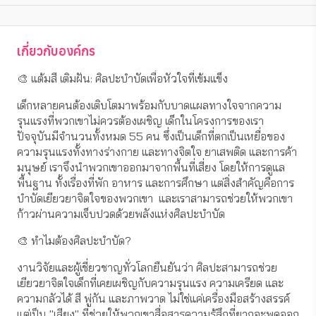
เกี่ยวกับองค์กร
🎨 แต้มสี เติมฝัน: ศิลปะบำบัดเพื่อหัวใจที่เข้มแข็ง
เด็กหลายคนต้องเติบโตมาพร้อมกับบาดแผลทางใจจากความ
รุนแรงที่พวกเขาไม่ควรต้องเผชิญ เด็กในโครงการของเรา 
ปัจจุบันมีจำนวนทั้งหมด 55 คน ซึ่งเป็นเด็กที่ตกเป็นเหยื่อของ
ความรุนแรงทั้งทางร่างกาย และทางจิตใจ ยาเสพติด และการค้า
มนุษย์ เราจึงนำพวกเขาออกมาจากพื้นที่เสี่ยง โดยให้การดูแล
พื้นฐาน ทั้งเรื่องที่พัก อาหาร และการศึกษา แต่สิ่งสำคัญคือการ
บำบัดเยียวยาจิตใจของพวกเขา  และเราสามารถช่วยให้พวกเขา
ก้าวผ่านความเจ็บปวดด้วยพลังแห่งศิลปะบำบัด
🎨 ทำไมต้องศิลปะบำบัด?
งานวิจัยและผู้เชี่ยวชาญทั่วโลกยืนยันว่า ศิลปะสามารถช่วย
เยียวยาจิตใจเด็กที่เคยเผชิญกับความรุนแรง ความเครียด และ
ความกลัวได้ สี พู่กัน และภาพวาด ไม่ใช่แค่เครื่องมือสร้างสรรค์ 
แต่เป็น "เสียง" ที่ช่วยให้พวกเขาสื่อสารความรู้สึกที่ยากจะพูดออก