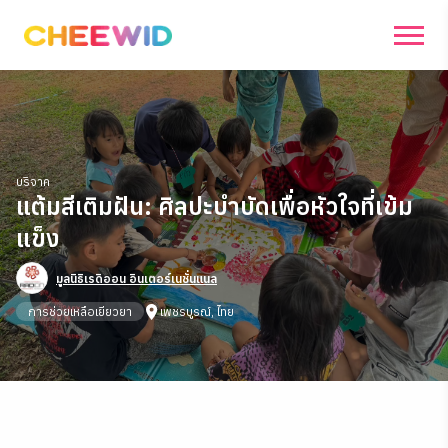
บริจาค
แต้มสีเติมฝัน: ศิลปะบำบัดเพื่อหัวใจที่เข้ม
แข็ง
มูลนิธิเรดิออน อินเตอร์เนชั่นแนล
โครง
การช่วยเหลือเยียวยา
เพชรบูรณ์, ไทย
สิ้นสุด