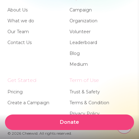
About Us
Campaign
What we do
Organization
Our Team
Volunteer
Contact Us
Leaderboard
Blog
Medium
Get Started
Term of Use
Pricing
Trust & Safety
Create a Campaign
Terms & Condition
Privacy Policy
Donate
©
2026
Cheewid. All rights reserved.