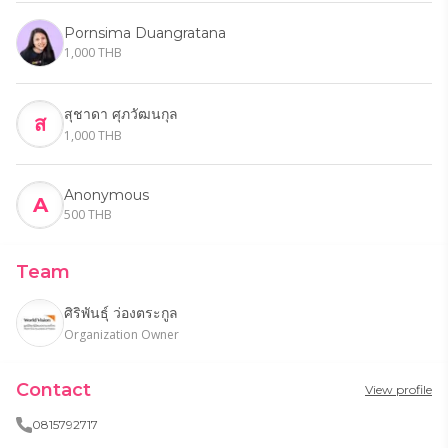
ได้อย่างมีประสิทธิภาพเพื่อเก็บไว้ใช้เมื่อจำเป็นในอนาคต 
Pornsima Duangratana
4.3 ครอบครัวและชุมชนเป้าหมายสามารถรู้รับปรับตัวเพื่อ
1,000 THB
รับมือกับการเปลี่ยนแปลงด้านสภาพภูมิอากาศและสิ่ง
แวดล้อม รวมถึงอันตรายจากภัยพิบัติ
สุชาดา ศุภวัฒนกุล
ส
4.4 ครอบครัวเป้าหมายมีรายได้เพิ่มขึ้นจากแหล่งรายได้ที่
1,000 THB
มั่นคงและหลากหลายยิ่งขึ้น
Anonymous
A
500 THB
Team
ศิริพันธุ์ ว่องตระกูล
Organization Owner
Contact
View profile
0815792717