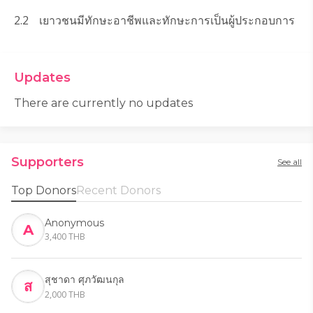
2.2	 เยาวชนมีทักษะอาชีพและทักษะการเป็นผู้ประกอบการ
2.3	 ส่งเสริมผู้นำเยาวชนให้มีส่วนร่วมปรับปรุงนโยบายเพื่อ
ความอยู่ดีมีสุขของเด็ก
Updates
3.	การปกป้องคุ้มครองเด็ก
There are currently no updates
3.1 เด็กสามารถปกป้องตัวเองและเพื่อนของเขาจากความ
รุนแรงทุกรูปแบบได้
3.2 ครอบครัวสามารถปกป้องคุ้มครองลูกหลานจากความ
Supporters
See all
รุนแรงได้
Top Donors
Recent Donors
3.3 กลไกการปกป้องคุ้มครองเด็กทั้งในชุมชนและโรงเรียน
ให้เข้มแข็ง
Anonymous
A
3,400 THB
4.	การดำรงชีวิตเด็กและครอบครัว
4.1 ครอบครัวเป้าหมายมีอาหารหลากหลายครบโภชนาการ
สุชาดา ศุภวัฒนกุล
เพียงพอตลอดทั้งปี
ส
2,000 THB
4.2 ครอบครัวเป้าหมายสามารถบริหารจัดการด้านการเงิน