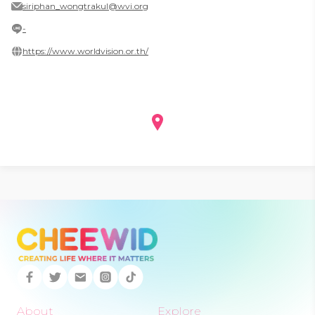
siriphan_wongtrakul@wvi.org
-
https://www.worldvision.or.th/
About
Explore