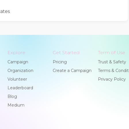
ates
Explore
Get Started
Term of Use
Campaign
Pricing
Trust & Safety
Organization
Create a Campaign
Terms & Condit
Volunteer
Privacy Policy
Leaderboard
Blog
Medium