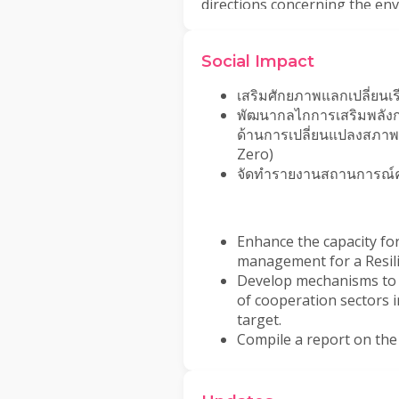
directions concerning the en
innovation, and environmental
to manage natural resources a
Social Impact
collaboration with key enviro
levels, and campaigns to com
เสริมศักยภาพแลกเปลี่ยนเรีย
society.
พัฒนากลไกการเสริมพลังก
ด้านการเปลี่ยนแปลงสภาพภู
Anan Panyarachun, the chairma
Zero)
foundation's committee, emph
จัดทำรายงานสถานการณ์ค
among different sectors. Thei
resources and the environmen
cornerstone for sustainable d
Enhance the capacity fo
management for a Resili
Develop mechanisms to re
of cooperation sectors 
target.
Compile a report on the 