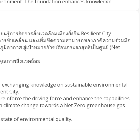
vironment. The foundation enhances knowledge, 
 standards, bolstering the capacities of various sectors 
nd the environment sustainably. It fosters 
nmental organizations, develops networks at different 
municate environmental information and knowledge to 
นรู้การจัดการสิ่งแวดล้อมเมืองยั่งยืน Resilient City
ารขับเคลื่อน และเพิ่มขีดความสามารถของภาคีความร่วมมือ
มิอากาศ สู่เป้าหมายก๊าซเรือนกระจกสุทธิเป็นศูนย์ (Net 
n of the Thai Environmental Institute, along with the 
asizes the importance of fostering collaboration 
ุณภาพสิ่งแวดล้อม
r work aims to bridge the conservation of natural 
t, creating a balance and serving as a fundamental 
evelopment at both national and global levels.
r exchanging knowledge on sustainable environmental 
ent City.
inforce the driving force and enhance the capabilities 
in climate change towards a Net Zero greenhouse gas 
state of environmental quality.