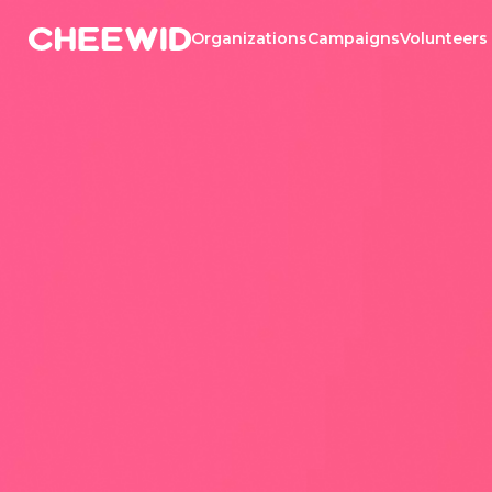
Organizations
Campaigns
Volunteers