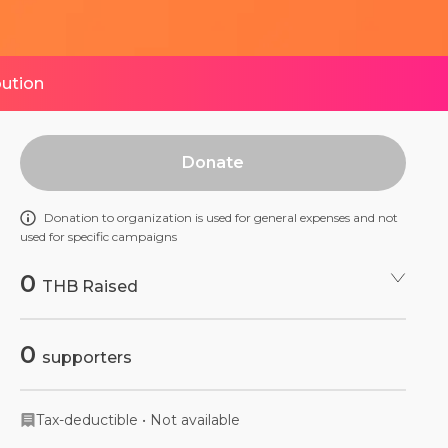
bution
Donate
Donation to organization is used for general expenses and not
used for specific campaigns
0
THB Raised
0
supporters
Tax-deductible
•
Not available