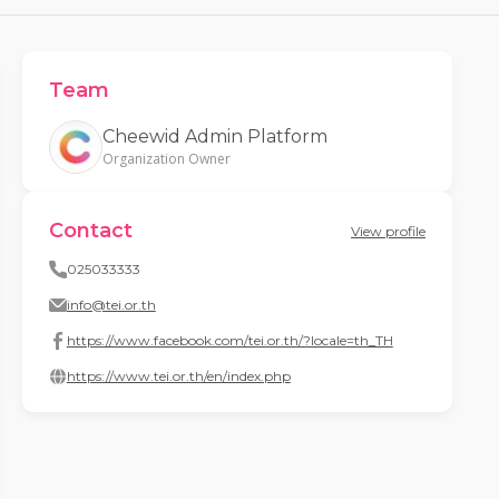
Team
Cheewid Admin Platform
Organization Owner
Contact
View profile
025033333
info@tei.or.th
https://www.facebook.com/tei.or.th/?locale=th_TH
https://www.tei.or.th/en/index.php