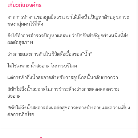
เกี่ยวกับองค์กร
จากการทำงานของมูลอิสรชน เราได้เล็งเห็นปัญหาด้านสุขภาวะ
ของกลุ่มคนไร้ที่พึ่ง 
จึงได้ทำการสำรวจปัญหาและพบว่าปัจจัยสำคัญอย่างหนึ่งที่ส่ง
ผลต่อสุขภาพ 
ร่างกายและการดำเนินชีวิตคือเรื่องของ“น้ำ”
ไม่ใช่เฉพาะ น้ำสะอาด ในการบริโภค 
แต่การเข้าถึงน้ำสะอาดสำหรับการอุปโภคนั้นกลับยากกว่า
‼️เข้าไม่ถึงน้ำสะอาดในการชำระล้างร่างกายส่งผลต่อความ
สะอาด
‼️เข้าไม่ถึงน้ำสะอาดส่งผลต่อสุขภาวะทางร่างกายและความเสี่ยง
ต่อการเกิดโรค
.
ดังนั้นเราจึงต้องการช่วยเหลือและสะท้อนปัญหาเรื่อง“น้ำ