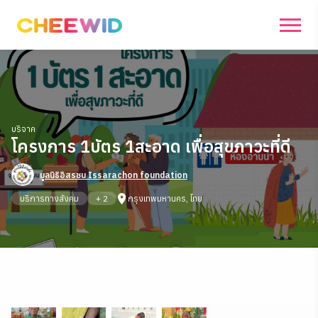
บริจาค
โครงการ 1บัตร 1สะอาด เพื่อสุขภาวะที่ดี
มูลนิธิอิสรชน Issarachon foundation
โครง
บริการทางสังคม
+
2
กรุงเทพมหานคร, ไทย
สิ้นสุด