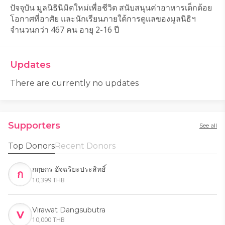
ปัจจุบัน มูลนิธินิมิตใหม่เพื่อชีวิต สนับสนุนค่าอาหารเด็กด้อย
งานหลักของมูลนิธิ
 คือการสงเคราะห์เด็กด้อยโอกาสให้ได้
โอกาศที่อาศัย และนักเรียนภายใต้การดูแลของมูลนิธิฯ 
รับปัจจัยพื้นฐาน ได้รับความรัก และได้เห็นคุณค่าตัวเองเพื่อ
จำนวนกว่า 467 คน อายุ 2-16 ปี  
ที่จะเป็นผู้ใหญ่ที่มีคุณภาพ และพร้อมจะเป็นคนรุ่นใหม่ที่มี
อุดมการณ์ที่จะสร้างชาติบ้านเมืองในอนาคตต่อไป
วัตถุประสงค์อย่างเป็นทางการของมูลนิธิ
Updates
เพื่อประโยชน์สาธารณะหรือร่วมมือกับองค์กรที่
There are currently no updates
เกี่ยวข้องทั้งภาครัฐและเอกชนเพื่อทำงานด้าน
สาธารณประโยชน์
เพื่อส่งเสริมและสนับสนุนการจัดตั้งและดำเนินงานของ
โรงเรียนด้านที่พักอาศัย การฝึกอบรมจริยธรรมเพื่อ
Supporters
See all
พัฒนาคุณภาพชีวิตและส่งเสริมวัฒนธรรม
เพื่อสนับสนุนการศึกษาสิทธิมนุษยชนและการพัฒนา
Top Donors
Recent Donors
อาชีพสำหรับกลุ่มเด็กผู้หญิงด้อยโอกาสและผู้ยากไร้
เพื่อเผยแพร่ความรู้และส่งเสริมการบริการสาธารณสุข
กฤษกร อัจฉริยะประสิทธิ์
ก
เพื่อสุขภาพที่ดีทั้งทางร่ายกายจิตใจและจิตวิญญาณ
10,399 THB
โดยให้บริการขั้นพื้นฐานและสนับสนุนการทำงานของ
หน่วยงานที่เกี่ยวข้อง
Virawat Dangsubutra
เพื่อให้บริการและช่วยเหลือผู้ยากไร้ผู้ด้อยโอกาสและผู้
V
10,000 THB
ประสบภัยพิบัติต่าง ๆ