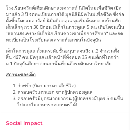
โรงเรียนคริสต์เตียนศึกษาสงเคราะห์ นิมิตใหม่เพื่อชีวิต เปิด
มาแล้ว 3 ปี จดทะเบียนภายใต้ มูลนิธินิมิตใหม่เพื่อชีวิต ซึ่งก่อ
ตั้งขึ้นโดยแม่ลาวัลย์ นิมิตกิตตคุณ จุดเริ่มต้นมาจากบ้านพัก
เด็กเล็กๆ กว่า 30 ปีก่อน มีเด็กในการดูแล 5 คน เติบโตจนเป็น 
"สถานสงเคราะห์เด็กนักเรียนชาวเขาเพื่อการศึกษา" และจด
ทะเบียนเป็นโรงเรียนสงเคราะห์เอกชนในปัจจุบัน
เด็กในการดูแล ตั้งแต่ระดับชั้นอนุบาลจนถึง ม.2 จำนวนทั้ง
สิ้น 467 คน มีครูและเจ้าหน้าที่ทั้งหมด 35 คนเด็กที่โตกว่า 
ม.1 ปัจจุบันศึกษาต่อนอกพื้นที่จนถึงระดับมหาวิทยาลัย 
สถานะของเด็ก
กำพร้า (บิดา มารดา เสียชีวิต)
ครอบครัวแตกแยก ขาดผู้ปกครองดูแล
ครอบครัวมีบุตรมากยากจน (ผู้ปกครองมีบุตร 5 คนขึ้น
ไปและไม่สามารถดูแลบุตรได้)
เด็กที่ถูกทอดทิ้งโดยไม่ทราบแหล่งที่มา (บุคคลไร้ราก
เหง้า)
Social Impact
เด็กที่อยู่นอกพื้นที่เขตบริการด้านการศึกษา