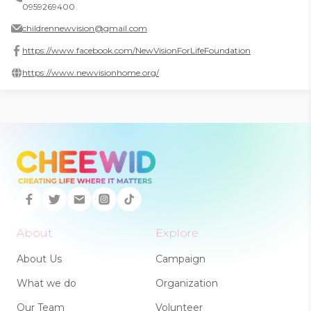
0959269400
childrennewvision@gmail.com
https://www.facebook.com/NewVisionForLifeFoundation
https://www.newvisionhome.org/
About
Explore
About Us
Campaign
What we do
Organization
Our Team
Volunteer